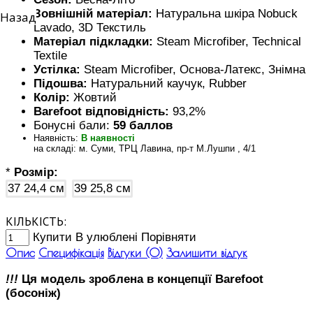
Зовнішній матеріал:
Натуральна шкіра Nobuck
Назад
Lavado, 3D Текстиль
Матеріал підкладки:
Steam Microfiber, Technical
Textile
Устілка:
Steam Microfiber, Основа-Латекс, Знімна
Підошва:
Натуральний каучук, Rubber
Колір:
Жовтий
Barefoot відповідність:
93,2%
Бонусні бали:
59 баллов
Наявність:
В наявності
на складі: м. Суми, ТРЦ Лавина, пр-т М.Лушпи , 4/1
*
Розмір:
37
24,4 см
39
25,8 см
КІЛЬКІСТЬ:
Купити
В улюблені
Порівняти
Опис
Специфікація
Відгуки (0)
Залишити відгук
!!!
Ця модель зроблена в концепції Barefoot
(босоніж)