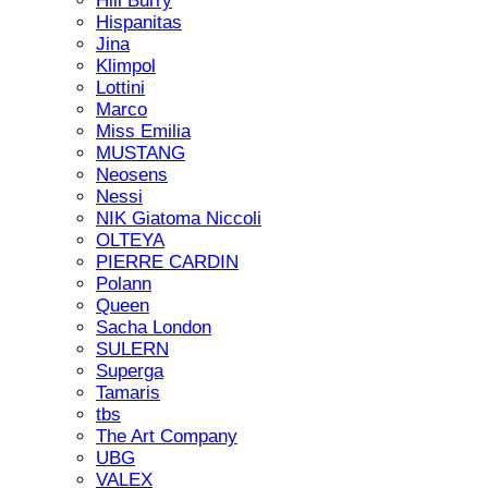
Hill Burry
Hispanitas
Jina
Klimpol
Lottini
Marco
Miss Emilia
MUSTANG
Neosens
Nessi
NIK Giatoma Niccoli
OLTEYA
PIERRE CARDIN
Polann
Queen
Sacha London
SULERN
Superga
Tamaris
tbs
The Art Company
UBG
VALEX