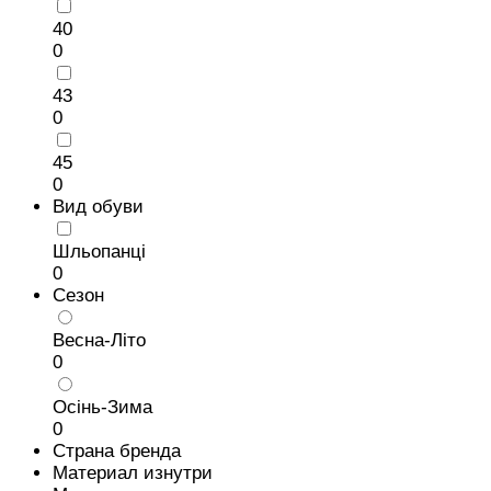
40
0
43
0
45
0
Вид обуви
Шльопанці
0
Сезон
Весна-Літо
0
Осінь-Зима
0
Страна бренда
Материал изнутри