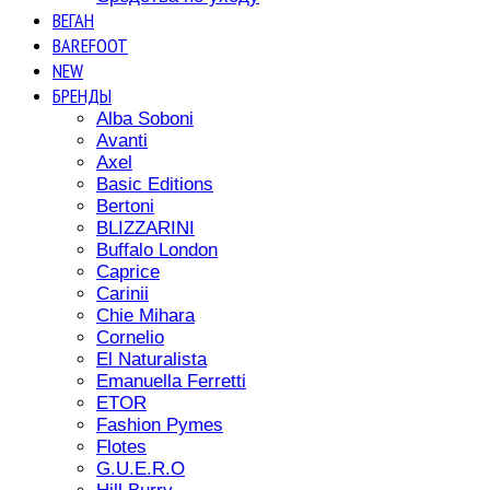
ВЕГАН
BAREFOOT
NEW
БРЕНДЫ
Alba Soboni
Avanti
Axel
Basic Editions
Bertoni
BLIZZARINI
Buffalo London
Caprice
Carinii
Chie Mihara
Cornelio
El Naturalista
Emanuella Ferretti
ETOR
Fashion Pymes
Flotes
G.U.E.R.O