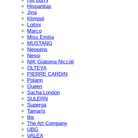
Hill Burry
Hispanitas
Jina
Klimpol
Lottini
Marco
Miss Emilia
MUSTANG
Neosens
Nessi
NIK Giatoma Niccoli
OLTEYA
PIERRE CARDIN
Polann
Queen
Sacha London
SULERN
Superga
Tamaris
tbs
The Art Company
UBG
VALEX