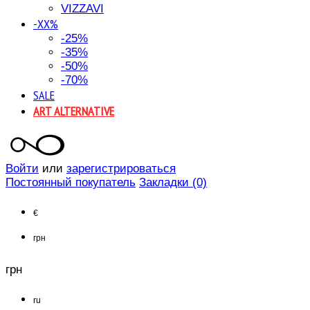
VIZZAVI
-XX%
-25%
-35%
-50%
-70%
SALE
ART ALTERNATIVE
Войти
или
зарегистрироваться
Постоянный покупатель
Закладки (0)
€
грн
грн
ru