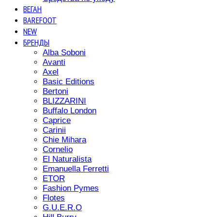
ВЕГАН
BAREFOOT
NEW
БРЕНДЫ
Alba Soboni
Avanti
Axel
Basic Editions
Bertoni
BLIZZARINI
Buffalo London
Caprice
Carinii
Chie Mihara
Cornelio
El Naturalista
Emanuella Ferretti
ETOR
Fashion Pymes
Flotes
G.U.E.R.O