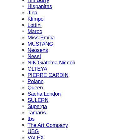
Hill Burry
Hispanitas
Jina
Klimpol
Lottini
Marco
Miss Emilia
MUSTANG
Neosens
Nessi
NIK Giatoma Niccoli
OLTEYA
PIERRE CARDIN
Polann
Queen
Sacha London
SULERN
Superga
Tamaris
tbs
The Art Company
UBG
VALEX