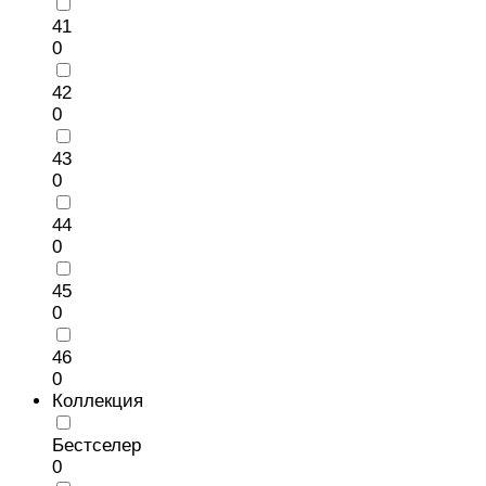
41
0
42
0
43
0
44
0
45
0
46
0
Коллекция
Бестселер
0