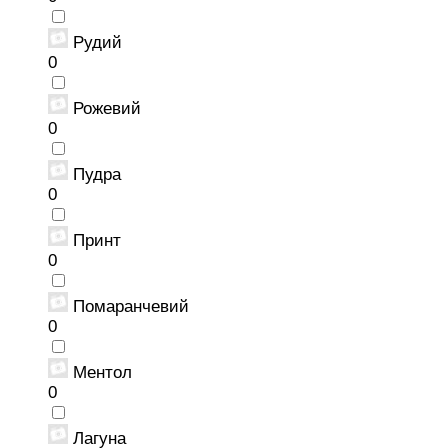
Рудий
0
Рожевий
0
Пудра
0
Принт
0
Помаранчевий
0
Ментол
0
Лагуна