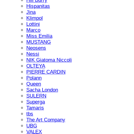
Hill Burry
Hispanitas
Jina
Klimpol
Lottini
Marco
Miss Emilia
MUSTANG
Neosens
Nessi
NIK Giatoma Niccoli
OLTEYA
PIERRE CARDIN
Polann
Queen
Sacha London
SULERN
Superga
Tamaris
tbs
The Art Company
UBG
VALEX