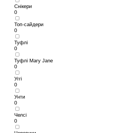
Снікери
0
Топ-сайдери
0
Туфлі
0
Туфлі Mary Jane
0
Уггі
0
Унти
0
Челсі
0