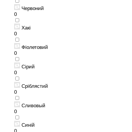
Червоний
0
Хакі
0
Фіолетовий
0
Сірий
0
Сріблястий
0
Сливовый
0
Синій
0