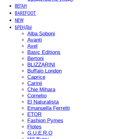
ВЕГАН
BAREFOOT
NEW
БРЕНДЫ
Alba Soboni
Avanti
Axel
Basic Editions
Bertoni
BLIZZARINI
Buffalo London
Caprice
Carinii
Chie Mihara
Cornelio
El Naturalista
Emanuella Ferretti
ETOR
Fashion Pymes
Flotes
G.U.E.R.O